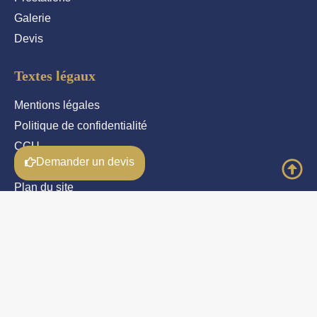
Galerie
Devis
Textes légaux
Mentions légales
Politique de confidentialité
CGU
Demander un devis
Cookies
Plan du site
Informations
Principal : 06 52 74 98 09
Secondaire : 06 64 81 69 88
jb69.stcyr@gmail.com
Caluire-et-Cuire